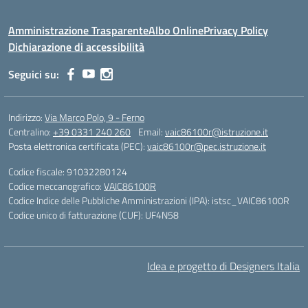
Amministrazione Trasparente
Albo Online
Privacy Policy
Dichiarazione di accessibilità
Seguici su:
Indirizzo:
Via Marco Polo, 9 - Ferno
Centralino:
+39 0331 240 260
Email:
vaic86100r@istruzione.it
Posta elettronica certificata (PEC):
vaic86100r@pec.istruzione.it
Codice fiscale: 91032280124
Codice meccanografico:
VAIC86100R
Codice Indice delle Pubbliche Amministrazioni (IPA): istsc_VAIC86100R
Codice unico di fatturazione (CUF): UF4N58
Idea e progetto di Designers Italia