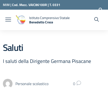
Vai ai contenuti
Vai al menu di navigazione
Vai al footer
MIM |
Cod. Mecc. VAIC86100R | T. 0331
240260 |
VAIC86100R@ISTRUZIONE.IT
Istituto Comprensivo Statale
Benedetto Croce
— Visita la pagina iniziale della scuola
Saluti
I saluti della Dirigente Germana Pisacane
Personale scolastico
0