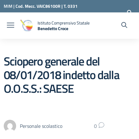
Vai ai contenuti
Vai al menu di navigazione
Vai al footer
MIM |
Cod. Mecc. VAIC86100R | T. 0331
240260 |
VAIC86100R@ISTRUZIONE.IT
Istituto Comprensivo Statale
Benedetto Croce
— Visita la pagina iniziale della scuola
Sciopero generale del
08/01/2018 indetto dalla
O.O.S.S.: SAESE
Personale scolastico
0