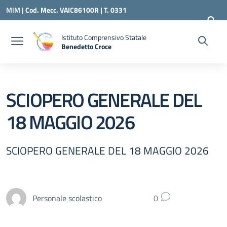
Vai ai contenuti
Vai al menu di navigazione
Vai al footer
MIM |
Cod. Mecc. VAIC86100R | T. 0331
240260 |
VAIC86100R@ISTRUZIONE.IT
Istituto Comprensivo Statale
Benedetto Croce
— Visita la pagina iniziale della scuola
SCIOPERO GENERALE DEL
18 MAGGIO 2026
SCIOPERO GENERALE DEL 18 MAGGIO 2026
Personale scolastico
0