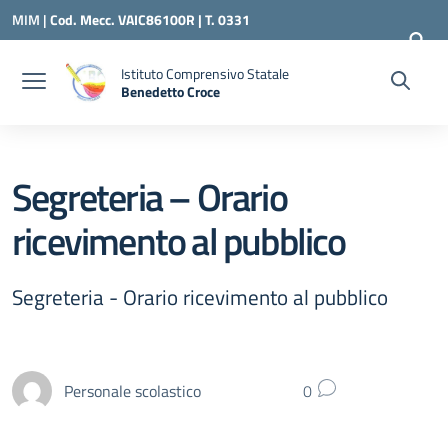
Vai ai contenuti
Vai al menu di navigazione
Vai al footer
MIM |
Cod. Mecc. VAIC86100R | T. 0331
240260 |
VAIC86100R@ISTRUZIONE.IT
Istituto Comprensivo Statale
Benedetto Croce
— Visita la pagina iniziale della scuola
Segreteria – Orario
ricevimento al pubblico
Segreteria - Orario ricevimento al pubblico
Personale scolastico
0