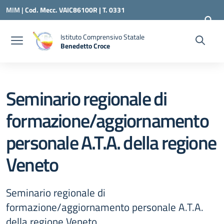
Vai ai contenuti
Vai al menu di navigazione
Vai al footer
MIM |
Cod. Mecc. VAIC86100R | T. 0331
240260 |
VAIC86100R@ISTRUZIONE.IT
Istituto Comprensivo Statale
Benedetto Croce
— Visita la pagina iniziale della scuola
Seminario regionale di
formazione/aggiornamento
personale A.T.A. della regione
Veneto
Seminario regionale di
formazione/aggiornamento personale A.T.A.
della regione Veneto