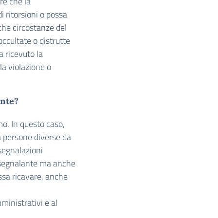
re che la
i ritorsioni o possa
che circostanze del
ccultate o distrutte
a ricevuto la
la violazione o
ante?
o. In questo caso,
 a persone diverse da
 segnalazioni
l segnalante ma anche
ossa ricavare, anche
ministrativi e al