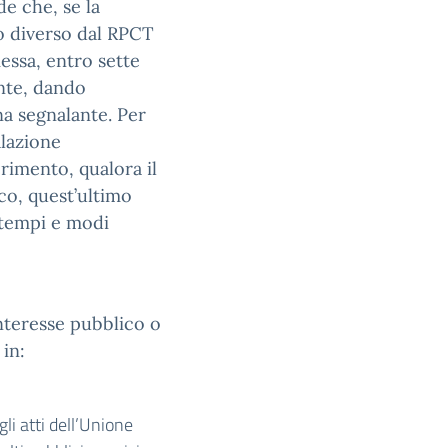
de che, se la
o diverso dal RPCT
messa, entro sette
nte, dando
na segnalante. Per
alazione
rimento, qualora il
ico, quest’ultimo
 tempi e modi
nteresse pubblico o
 in:
gli atti dell’Unione