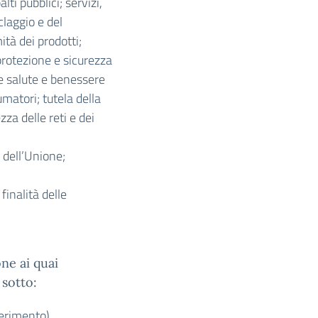
lti pubblici; servizi,
claggio e del
tà dei prodotti;
oprotezione e sicurezza
e salute e benessere
matori; tutela della
zza delle reti e dei
i dell’Unione;
finalità delle
one ai quai
sotto:
ferimento)