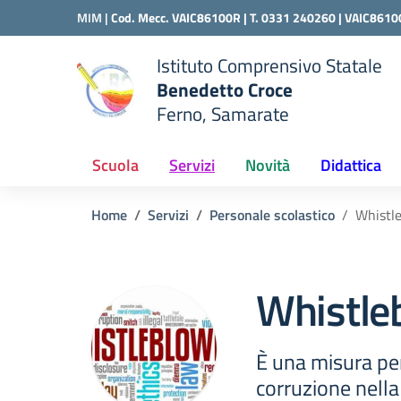
Vai ai contenuti
Vai al menu di navigazione
Vai al footer
MIM |
Cod. Mecc. VAIC86100R | T. 0331 240260 |
VAIC8610
Istituto Comprensivo Statale
Benedetto Croce
Ferno, Samarate
 della scuola
— Visita la pagina iniziale del
Scuola
Servizi
Novità
Didattica
Home
Servizi
Personale scolastico
Whistl
Whistle
È una misura per
corruzione nell