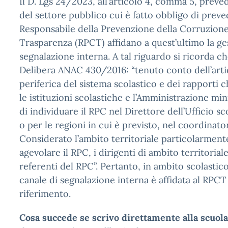
Il D. Lgs 24/2023, all’articolo 4, comma 5, preve
del settore pubblico cui è fatto obbligo di preved
Responsabile della Prevenzione della Corruzione
Trasparenza (RPCT) affidano a quest’ultimo la ge
segnalazione interna. A tal riguardo si ricorda ch
Delibera ANAC 430/2016: “tenuto conto dell’arti
periferica del sistema scolastico e dei rapporti 
le istituzioni scolastiche e l’Amministrazione mini
di individuare il RPC nel Direttore dell’Ufficio sc
o per le regioni in cui è previsto, nel coordinato
Considerato l’ambito territoriale particolarmente 
agevolare il RPC, i dirigenti di ambito territoria
referenti del RPC”. Pertanto, in ambito scolastico
canale di segnalazione interna è affidata al RPCT 
riferimento.
Cosa succede se scrivo direttamente alla scuol