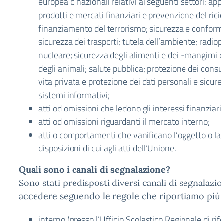
europea o nazionali relativi ai seguenti settori: appa
prodotti e mercati finanziari e prevenzione del rici
finanziamento del terrorismo; sicurezza e conformi
sicurezza dei trasporti; tutela dell’ambiente; radi
nucleare; sicurezza degli alimenti e dei -mangimi 
degli animali; salute pubblica; protezione dei consu
vita privata e protezione dei dati personali e sicure
sistemi informativi;
atti od omissioni che ledono gli interessi finanziar
atti od omissioni riguardanti il mercato interno;
atti o comportamenti che vanificano l’oggetto o la 
disposizioni di cui agli atti dell’Unione.
Quali sono i canali di segnalazione?
Sono stati predisposti diversi canali di segnalazi
accedere seguendo le regole che riportiamo più 
interno (presso l’Ufficio Scolastico Regionale di ri