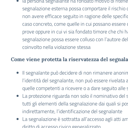
la persona segnalante ha fondato motivo di ritene
segnalazione esterna possa comportare il rischio d
non avere efficace seguito in ragione delle specifi
caso concreto, come quelle in cui possano essere o
prove oppure in cui vi sia fondato timore che chi h
segnalazione possa essere colluso con l’autore del
coinvolto nella violazione stessa
Come viene protetta la riservatezza del segnal
Il segnalante può decidere di non rimanere anonim
l’identità del segnalante, non può essere rivelata
quelle competenti a ricevere o a dare seguito alle
La protezione riguarda non solo il nominativo de
tutti gli elementi della segnalazione dai quali si p
indirettamente, l’identificazione del segnalante
La segnalazione è sottratta all’accesso agli atti am
diritto di accesso civico generalizzato