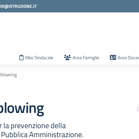
0R@ISTRUZIONE.IT
la scuola
Albo Sindacale
Area Famiglie
Area Docen
eblowing
blowing
 la prevenzione della
a Pubblica Amministrazione.