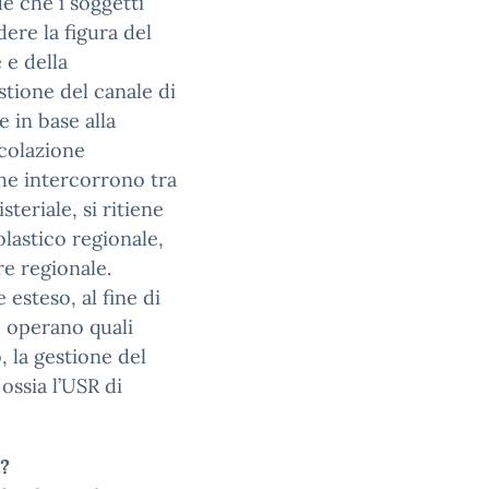
de che i soggetti
ere la figura del
 e della
stione del canale di
e in base alla
colazione
che intercorrono tra
steriale, si ritiene
olastico regionale,
re regionale.
esteso, al fine di
le operano quali
, la gestione del
ossia l’USR di
a?