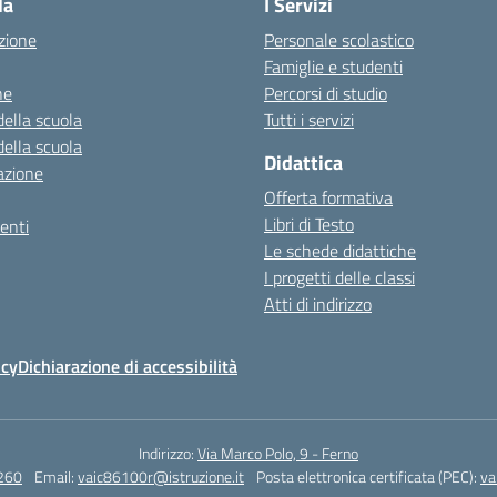
la
I Servizi
zione
Personale scolastico
Famiglie e studenti
ne
Percorsi di studio
della scuola
Tutti i servizi
della scuola
Didattica
azione
Offerta formativa
Libri di Testo
enti
Le schede didattiche
I progetti delle classi
Atti di indirizzo
icy
Dichiarazione di accessibilità
Indirizzo:
Via Marco Polo, 9 - Ferno
260
Email:
vaic86100r@istruzione.it
Posta elettronica certificata (PEC):
va