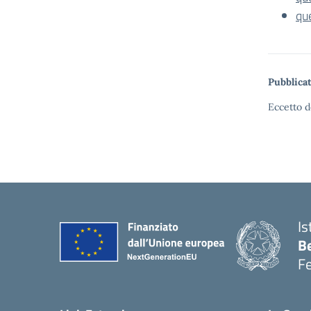
qu
Pubblicat
Eccetto d
Is
B
F
— 