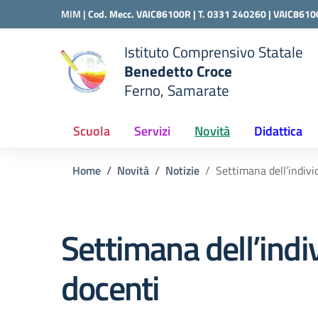
Vai ai contenuti
Vai al menu di navigazione
Vai al footer
MIM |
Cod. Mecc. VAIC86100R | T. 0331 240260 |
VAIC8610
Istituto Comprensivo Statale
Benedetto Croce
Ferno, Samarate
 della scuola
— Visita la pagina iniziale del
Scuola
Servizi
Novità
Didattica
Home
Novità
Notizie
Settimana dell’indiv
Settimana dell’indi
docenti