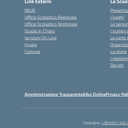
Link Esterni
La Scuo
MIUR
Presenta
Ufficio Scolastico Regionale
I luoghi
Ufficio Scolastico Territoriale
Le perso
Scuola in Chiaro
I numeri 
Iscrizioni On Line
Le carte 
Invalsi
Organizz
Comune
La storia
I regolam
Decreti
Amministrazione Trasparente
Albo Online
Privacy Pol
Centralino:
+39 0331 240 