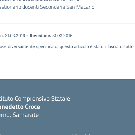
estionario docenti Secondaria San Macario
o:
31.03.2016
-
Revisione:
31.03.2016
ove diversamente specificato, questo articolo è stato rilasciato sott
tituto Comprensivo Statale
enedetto Croce
erno, Samarate
Visita la pagina iniziale della scuola