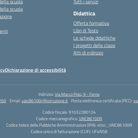
della scuola
Tutti i servizi
della scuola
Didattica
azione
Offerta formativa
Libri di Testo
enti
Le schede didattiche
I progetti delle classi
Atti di indirizzo
icy
Dichiarazione di accessibilità
Indirizzo:
Via Marco Polo, 9 - Ferno
260
Email:
vaic86100r@istruzione.it
Posta elettronica certificata (PEC):
va
Codice fiscale: 91032280124
Codice meccanografico:
VAIC86100R
Codice Indice delle Pubbliche Amministrazioni (IPA): istsc_VAIC86100R
Codice unico di fatturazione (CUF): UF4N58