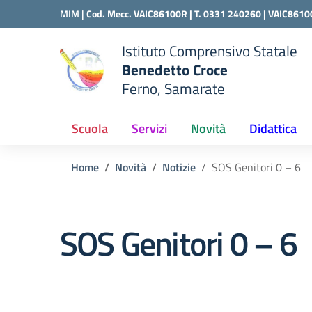
Vai ai contenuti
Vai al menu di navigazione
Vai al footer
MIM |
Cod. Mecc. VAIC86100R | T. 0331 240260 |
VAIC8610
Istituto Comprensivo Statale
Benedetto Croce
Ferno, Samarate
 della scuola
— Visita la pagina iniziale del
Scuola
Servizi
Novità
Didattica
Home
Novità
Notizie
SOS Genitori 0 – 6
SOS Genitori 0 – 6