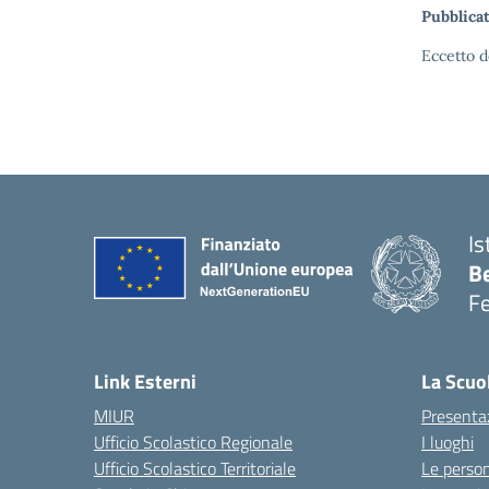
Pubblicat
Eccetto d
Is
B
F
— 
Link Esterni
La Scuo
MIUR
Presenta
Ufficio Scolastico Regionale
I luoghi
Ufficio Scolastico Territoriale
Le perso