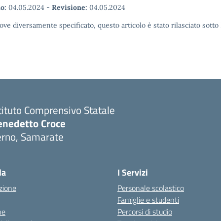
o:
04.05.2024
-
Revisione:
04.05.2024
ove diversamente specificato, questo articolo è stato rilasciato sott
tituto Comprensivo Statale
enedetto Croce
erno, Samarate
Visita la pagina iniziale della scuola
la
I Servizi
zione
Personale scolastico
Famiglie e studenti
ne
Percorsi di studio