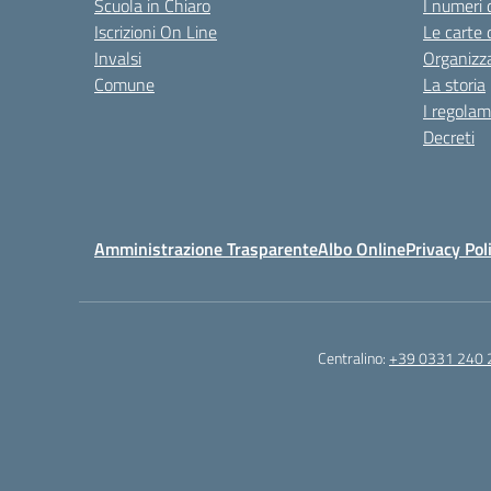
Scuola in Chiaro
I numeri 
Iscrizioni On Line
Le carte 
Invalsi
Organizz
Comune
La storia
I regolam
Decreti
Amministrazione Trasparente
Albo Online
Privacy Pol
Centralino:
+39 0331 240 