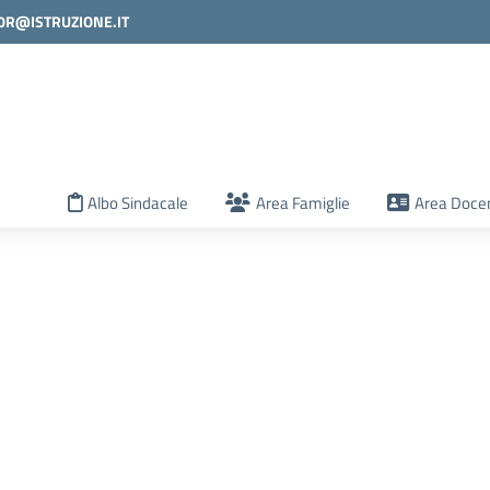
0R@ISTRUZIONE.IT
la scuola
Albo Sindacale
Area Famiglie
Area Docen