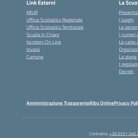
Link Esterni
La Scuo
MIUR
Presenta
Ufficio Scolastico Regionale
I luoghi
Ufficio Scolastico Territoriale
Le perso
Scuola in Chiaro
I numeri 
Iscrizioni On Line
Le carte 
Invalsi
Organizz
Comune
La storia
I regolam
Decreti
Amministrazione Trasparente
Albo Online
Privacy Pol
Centralino:
+39 0331 240 