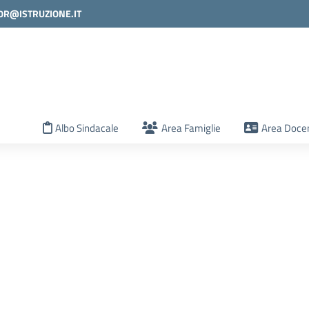
0R@ISTRUZIONE.IT
la scuola
Albo Sindacale
Area Famiglie
Area Docen