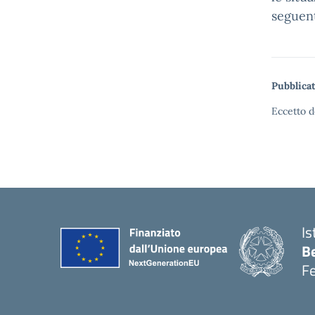
seguent
Pubblicat
Eccetto d
Is
B
F
— 