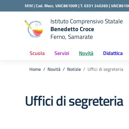
Vai ai contenuti
Vai al menu di navigazione
Vai al footer
MIM |
Cod. Mecc. VAIC86100R | T. 0331 240260 |
VAIC8610
Istituto Comprensivo Statale
Benedetto Croce
Ferno, Samarate
 della scuola
— Visita la pagina iniziale del
Scuola
Servizi
Novità
Didattica
Home
Novità
Notizie
Uffici di segreteria
Uffici di segreteria