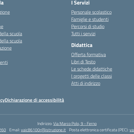
la
I Servizi
zione
Personale scolastico
Famiglie e studenti
ne
Percorsi di studio
della scuola
Tutti i servizi
della scuola
Didattica
azione
Offerta formativa
Libri di Testo
enti
Le schede didattiche
I progetti delle classi
Atti di indirizzo
icy
Dichiarazione di accessibilità
Indirizzo:
Via Marco Polo, 9 - Ferno
260
Email:
vaic86100r@istruzione.it
Posta elettronica certificata (PEC):
va