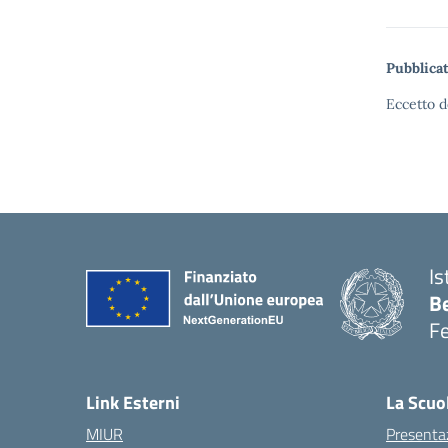
Pubblicat
Eccetto d
Is
B
F
— 
Link Esterni
La Scuo
MIUR
Presenta