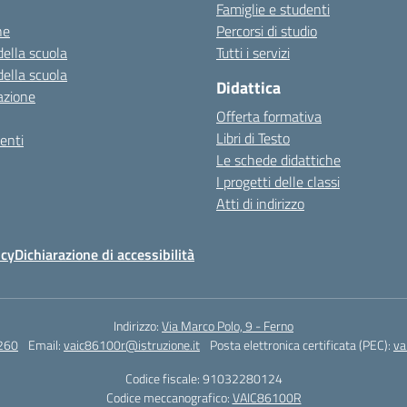
Famiglie e studenti
ne
Percorsi di studio
della scuola
Tutti i servizi
della scuola
Didattica
azione
Offerta formativa
Libri di Testo
enti
Le schede didattiche
I progetti delle classi
Atti di indirizzo
icy
Dichiarazione di accessibilità
Indirizzo:
Via Marco Polo, 9 - Ferno
260
Email:
vaic86100r@istruzione.it
Posta elettronica certificata (PEC):
va
Codice fiscale: 91032280124
Codice meccanografico:
VAIC86100R