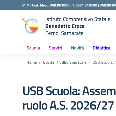
Vai ai contenuti
Vai al menu di navigazione
Vai al footer
MIM |
Cod. Mecc. VAIC86100R | T. 0331 240260 |
VAIC8610
Istituto Comprensivo Statale
Benedetto Croce
Ferno, Samarate
 della scuola
— Visita la pagina iniziale del
Scuola
Servizi
Novità
Didattica
Home
Novità
Albo Sindacale
USB Scuola: 
USB Scuola: Assemb
ruolo A.S. 2026/27