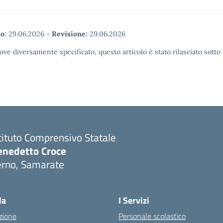
o:
29.06.2026
-
Revisione:
29.06.2026
ove diversamente specificato, questo articolo è stato rilasciato sott
tituto Comprensivo Statale
enedetto Croce
erno, Samarate
Visita la pagina iniziale della scuola
la
I Servizi
zione
Personale scolastico