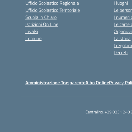
Ufficio Scolastico Regionale
I luoghi
Ufficio Scolastico Territoriale
Le perso
Scuola in Chiaro
I numeri 
Iscrizioni On Line
Le carte 
Invalsi
Organizz
Comune
La storia
I regolam
Decreti
Amministrazione Trasparente
Albo Online
Privacy Pol
Centralino:
+39 0331 240 