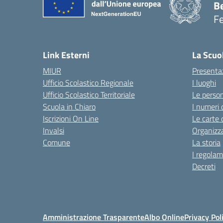
B
F
— 
Link Esterni
La Scuo
MIUR
Presenta
Ufficio Scolastico Regionale
I luoghi
Ufficio Scolastico Territoriale
Le perso
Scuola in Chiaro
I numeri 
Iscrizioni On Line
Le carte 
Invalsi
Organizz
Comune
La storia
I regolam
Decreti
Amministrazione Trasparente
Albo Online
Privacy Pol