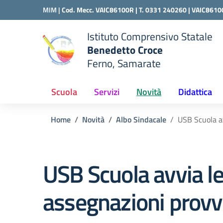
Vai ai contenuti
Vai al menu di navigazione
Vai al footer
MIM |
Cod. Mecc. VAIC86100R | T. 0331 240260 |
VAIC8610
Istituto Comprensivo Statale
Benedetto Croce
Ferno, Samarate
 della scuola
— Visita la pagina iniziale del
Scuola
Servizi
Novità
Didattica
Home
Novità
Albo Sindacale
USB Scuola av
USB Scuola avvia le
assegnazioni provvi