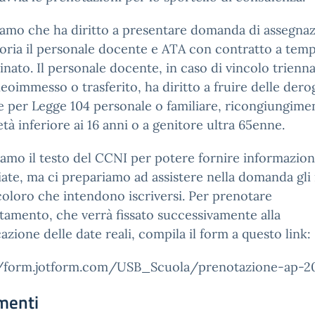
amo che ha diritto a presentare domanda di assegna
oria il personale docente e ATA con contratto a tem
nato. Il personale docente, in caso di vincolo trienna
oimmesso o trasferito, ha diritto a fruire delle der
e per Legge 104 personale o familiare, ricongiungime
i età inferiore ai 16 anni o a genitore ultra 65enne.
amo il testo del CCNI per potere fornire informazion
iate, ma ci prepariamo ad assistere nella domanda gli i
oloro che intendono iscriversi. Per prenotare
tamento, che verrà fissato successivamente alla
azione delle date reali, compila il form a questo link:
//form.jotform.com/USB_Scuola/prenotazione-ap-2
menti