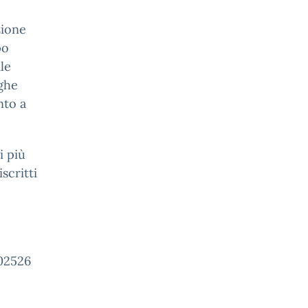
zione
po
le
oghe
nto a
i più
scritti
02526