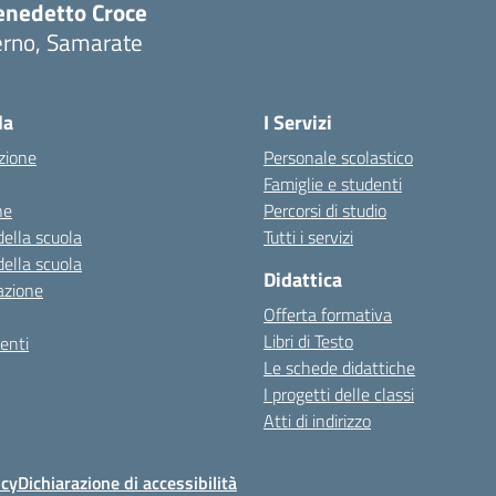
enedetto Croce
erno, Samarate
Visita la pagina iniziale della scuola
la
I Servizi
zione
Personale scolastico
Famiglie e studenti
ne
Percorsi di studio
della scuola
Tutti i servizi
della scuola
Didattica
azione
Offerta formativa
Libri di Testo
enti
Le schede didattiche
I progetti delle classi
Atti di indirizzo
icy
Dichiarazione di accessibilità