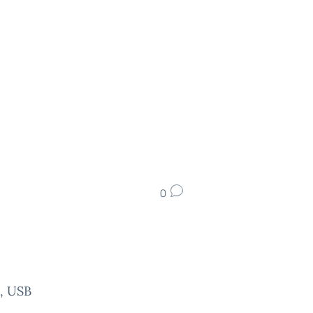
0
e, USB