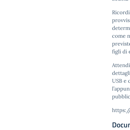
Ricordi
provvis
determi
come ne
previst
figli d
Attendi
dettagl
USB e c
l’appun
pubblic
https:
Docu