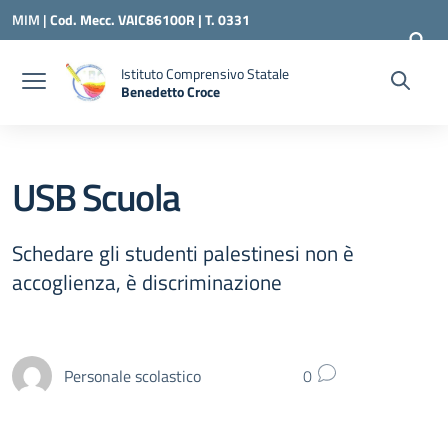
Vai ai contenuti
Vai al menu di navigazione
Vai al footer
MIM |
Cod. Mecc. VAIC86100R | T. 0331
240260 |
VAIC86100R@ISTRUZIONE.IT
Istituto Comprensivo Statale
Benedetto Croce
— Visita la pagina iniziale della scuola
USB Scuola
Schedare gli studenti palestinesi non è
accoglienza, è discriminazione
Personale scolastico
0