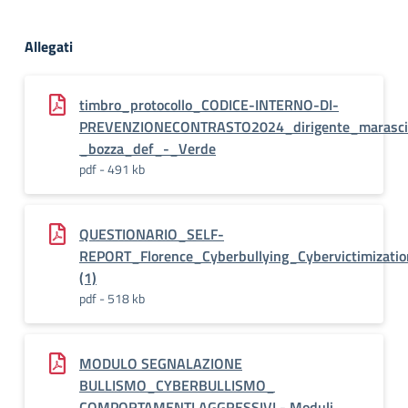
Allegati
timbro_protocollo_CODICE-INTERNO-DI-
PREVENZIONECONTRASTO2024_dirigente_marasci
_bozza_def_-_Verde
pdf - 491 kb
QUESTIONARIO_SELF-
REPORT_Florence_Cyberbullying_Cybervictimizatio
(1)
pdf - 518 kb
MODULO SEGNALAZIONE
BULLISMO_CYBERBULLISMO_
COMPORTAMENTI AGGRESSIVI - Moduli