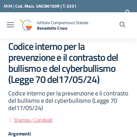
Vai ai contenuti
Vai al menu di navigazione
Vai al footer
MIM |
Cod. Mecc. VAIC86100R | T. 0331
240260 |
VAIC86100R@ISTRUZIONE.IT
Istituto Comprensivo Statale
Benedetto Croce
— Visita la pagina iniziale della scuola
Codice interno per la
prevenzione e il contrasto del
bullismo e del cyberbullismo
(Legge 70 del17/05/24)
Codice interno per la prevenzione e il contrasto
del bullismo e del cyberbullismo (Legge 70
del17/05/24)
Stampa / Condividi
Argomenti