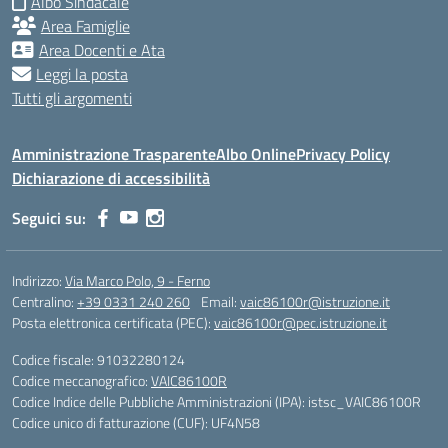
Albo Sindacale
Area Famiglie
Area Docenti e Ata
Leggi la posta
Tutti gli argomenti
Amministrazione Trasparente
Albo Online
Privacy Policy
Dichiarazione di accessibilità
Seguici su:
Indirizzo:
Via Marco Polo, 9 - Ferno
Centralino:
+39 0331 240 260
Email:
vaic86100r@istruzione.it
Posta elettronica certificata (PEC):
vaic86100r@pec.istruzione.it
Codice fiscale: 91032280124
Codice meccanografico:
VAIC86100R
Codice Indice delle Pubbliche Amministrazioni (IPA): istsc_VAIC86100R
Codice unico di fatturazione (CUF): UF4N58