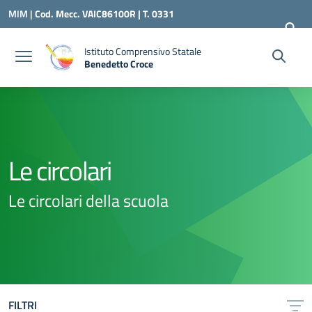
Vai ai contenuti
Vai al menu di navigazione
Vai al footer
MIM |
Cod. Mecc. VAIC86100R | T. 0331
240260 |
VAIC86100R@ISTRUZIONE.IT
Istituto Comprensivo Statale
Benedetto Croce
— Visita la pagina iniziale della scuola
Le circolari
Le circolari della scuola
FILTRI