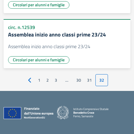
Circolari per alunni e famiglie
circ. n.12539
Assemblea inizio anno classi prime 23/24
Assemblea inizio anno classi prime 23/24
Circolari per alunni e famiglie
1
2
3
…
30
31
32
Pagina precedente
Istituto Comprensivo Statale
Benedetto Croce
Ferno, Samarate
— Visita la pagina iniziale della scuola