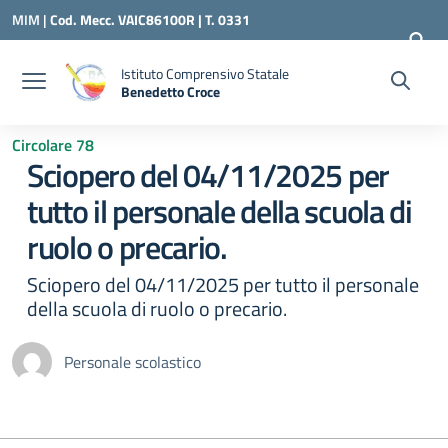
Vai ai contenuti
Vai al menu di navigazione
Vai al footer
MIM |
Cod. Mecc. VAIC86100R | T. 0331
240260 |
VAIC86100R@ISTRUZIONE.IT
Istituto Comprensivo Statale
Benedetto Croce
— Visita la pagina iniziale della scuola
Circolare 78
Sciopero del 04/11/2025 per
tutto il personale della scuola di
ruolo o precario.
Sciopero del 04/11/2025 per tutto il personale
della scuola di ruolo o precario.
Personale scolastico