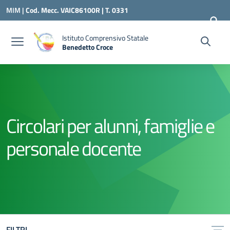
Vai ai contenuti
Vai al menu di navigazione
Vai al footer
MIM |
Cod. Mecc. VAIC86100R | T. 0331
240260 |
VAIC86100R@ISTRUZIONE.IT
Istituto Comprensivo Statale
Benedetto Croce
— Visita la pagina iniziale della scuola
Circolari per alunni, famiglie e
personale docente
FILTRI