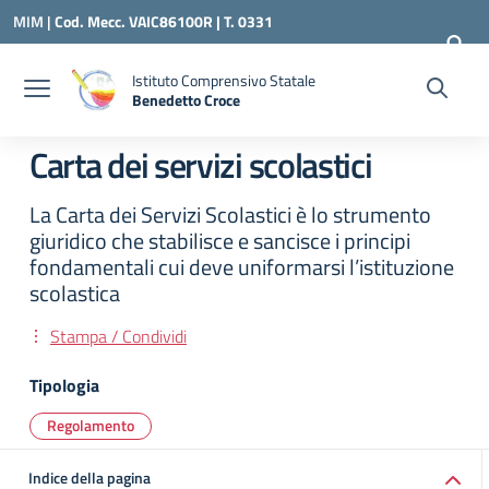
Vai ai contenuti
Vai al menu di navigazione
Vai al footer
MIM |
Cod. Mecc. VAIC86100R | T. 0331
240260 |
VAIC86100R@ISTRUZIONE.IT
Istituto Comprensivo Statale
Benedetto Croce
— Visita la pagina iniziale della scuola
Carta dei servizi scolastici
La Carta dei Servizi Scolastici è lo strumento
giuridico che stabilisce e sancisce i principi
fondamentali cui deve uniformarsi l’istituzione
scolastica
Stampa / Condividi
Tipologia
Regolamento
Indice della pagina