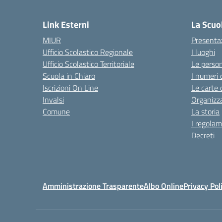
— 
Link Esterni
La Scuo
MIUR
Presenta
Ufficio Scolastico Regionale
I luoghi
Ufficio Scolastico Territoriale
Le perso
Scuola in Chiaro
I numeri 
Iscrizioni On Line
Le carte 
Invalsi
Organizz
Comune
La storia
I regolam
Decreti
Amministrazione Trasparente
Albo Online
Privacy Pol