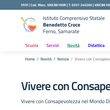
Vai ai contenuti
Vai al menu di navigazione
Vai al footer
MIM |
Cod. Mecc. VAIC86100R | T. 0331 240260 |
VAIC8610
Istituto Comprensivo Statale
Benedetto Croce
Ferno, Samarate
 della scuola
— Visita la pagina iniziale del
Scuola
Servizi
Novità
Didattica
Home
Novità
Notizie
Vivere con Consapevo
Vivere con Consape
Vivere con Consapevolezza nel Mondo Di