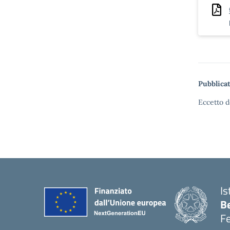
Pubblicat
Eccetto d
Is
B
F