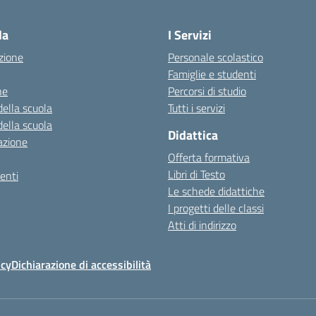
Visita la pagina iniziale della scuola
la
I Servizi
zione
Personale scolastico
Famiglie e studenti
ne
Percorsi di studio
della scuola
Tutti i servizi
della scuola
Didattica
azione
Offerta formativa
Libri di Testo
enti
Le schede didattiche
I progetti delle classi
Atti di indirizzo
icy
Dichiarazione di accessibilità